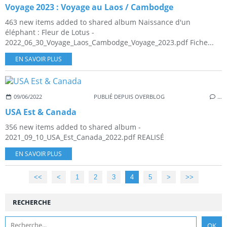
Voyage 2023 : Voyage au Laos / Cambodge
463 new items added to shared album Naissance d'un
éléphant : Fleur de Lotus -
2022_06_30_Voyage_Laos_Cambodge_Voyage_2023.pdf Fiche...
EN SAVOIR PLUS
09/06/2022
PUBLIÉ DEPUIS OVERBLOG
…
USA Est & Canada
356 new items added to shared album -
2021_09_10_USA_Est_Canada_2022.pdf REALISÉ
EN SAVOIR PLUS
<<
<
1
2
3
4
5
>
>>
RECHERCHE