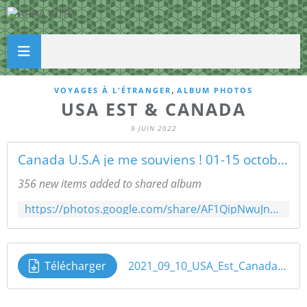
,
VOYAGES À L'ÉTRANGER
ALBUM PHOTOS
USA EST & CANADA
9 JUIN 2022
Canada U.S.A je me souviens ! 01-15 octobre 2022
356 new items added to shared album
https://photos.google.com/share/AF1QipNwuJnqNNhhQzCXQ4-Y9DfVj6GMUlAoe4M2toIYYdR-b3hgJvCxS3Sz_MUeuRxZNw?key=R1pobWc5ZzBTZTZIOHRlbm5sZDZDaFJDRW1xSXJR
Télécharger
2021_09_10_USA_Est_Canada_2022