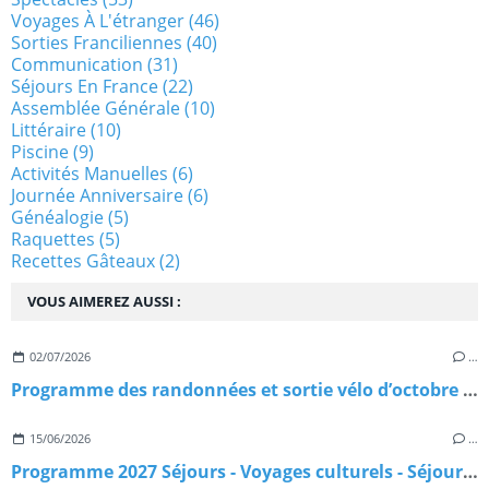
Voyages À L'étranger
(46)
Sorties Franciliennes
(40)
Communication
(31)
Séjours En France
(22)
Assemblée Générale
(10)
Littéraire
(10)
Piscine
(9)
Activités Manuelles
(6)
Journée Anniversaire
(6)
Généalogie
(5)
Raquettes
(5)
Recettes Gâteaux
(2)
VOUS AIMEREZ AUSSI :
02/07/2026
…
Programme des randonnées et sortie vélo d’octobre à décembre 2026
15/06/2026
…
Programme 2027 Séjours - Voyages culturels - Séjours Randonnées