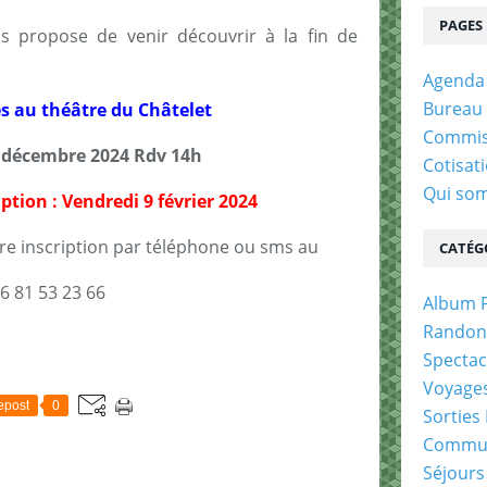
PAGES
s propose de venir découvrir à la fin de
Agenda
Bureau 
s au théâtre du Châtelet
Commis
décembre 2024 Rdv 14h
Cotisat
Qui so
iption : Vendredi 9 février 2024
re inscription par téléphone ou sms au
CATÉG
6 81 53 23 66
Album 
Randon
Spectac
Voyages
epost
0
Sorties
Commun
Séjours