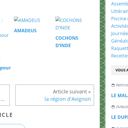
Assemb
Littérai
Piscine
Activit
AMADEUS
Journée
COCHONS
Généal
D’INDE
Raquet
Recette
n
 pour
VOUS A
09/07/2
LE MAL
ASSEMBLEE GENERALE DU JEUDI 08 FEVRIER 2024
la région d'Avignon
25/06/2
ICLE