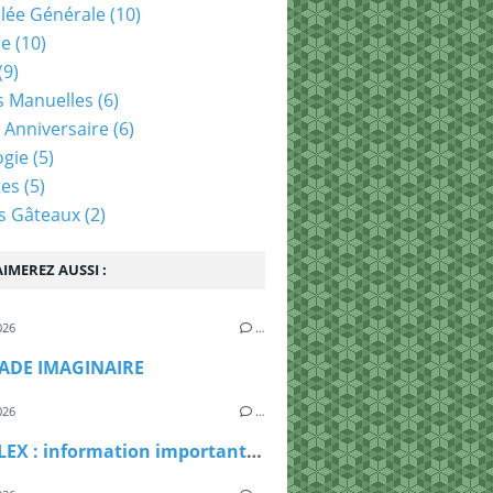
lée Générale
(10)
re
(10)
(9)
és Manuelles
(6)
 Anniversaire
(6)
ogie
(5)
tes
(5)
s Gâteaux
(2)
IMEREZ AUSSI :
026
…
ADE IMAGINAIRE
026
…
LE DUPLEX : information importante pour dimanche