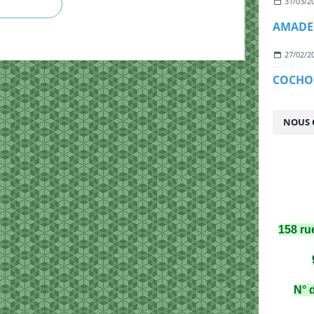
31/03/2
AMADE
27/02/2
COCHO
NOUS 
158 ru
N° 