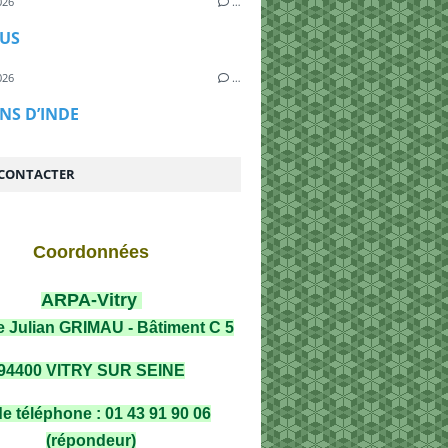
026
…
US
026
…
NS D’INDE
CONTACTER
Coordonnées
ARPA-Vitry
e Julian GRIMAU - Bâtiment C 5
94400 VITRY SUR SEINE
de téléphone : 01 43 91 90 06
(répondeur)