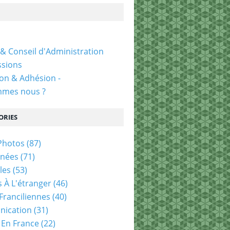
& Conseil d'Administration
sions
ion & Adhésion -
mmes nous ?
ORIES
Photos
(87)
nées
(71)
les
(53)
 À L'étranger
(46)
 Franciliennes
(40)
ication
(31)
 En France
(22)