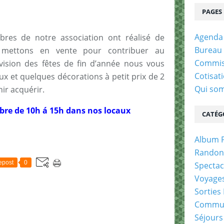
PAGES
Agenda
bres de notre association ont réalisé de
Bureau 
mettons en vente pour contribuer au
Commis
vision des fêtes de fin d’année nous vous
Cotisat
et quelques décorations à petit prix de 2
Qui so
ir acquérir.
bre de 10h á 15h dans nos locaux
CATÉG
Album 
Randon
epost
0
Spectac
Voyages
Sorties
Commun
Séjours