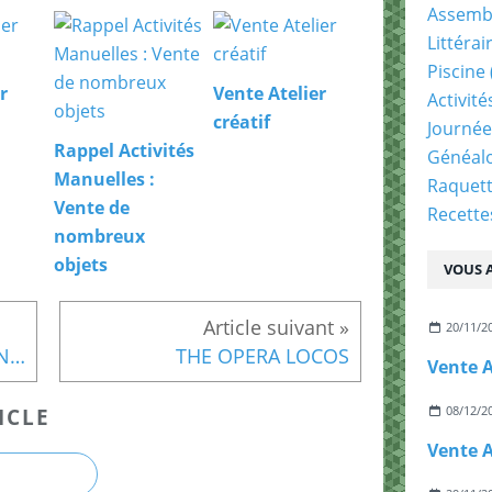
Assemb
Littérai
Piscine
r
Vente Atelier
Activit
créatif
Journée
Rappel Activités
Généal
Manuelles :
Raquet
Vente de
Recette
nombreux
objets
VOUS A
20/11/2
Rappel RANDONNÉE DU 7 NOVEMBRE 2023
THE OPERA LOCOS
Vente A
08/12/2
ICLE
Vente A