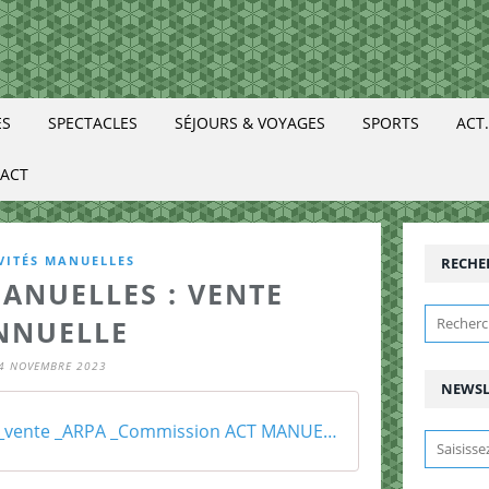
ES
SPECTACLES
SÉJOURS & VOYAGES
SPORTS
ACT
ACT
VITÉS MANUELLES
RECHE
MANUELLES : VENTE
NNUELLE
4 NOVEMBRE 2023
NEWSL
2023_09_vente _ARPA _Commission ACT MANUELLES