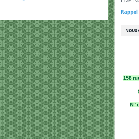
29/11/2
NOUS 
158 ru
N° 