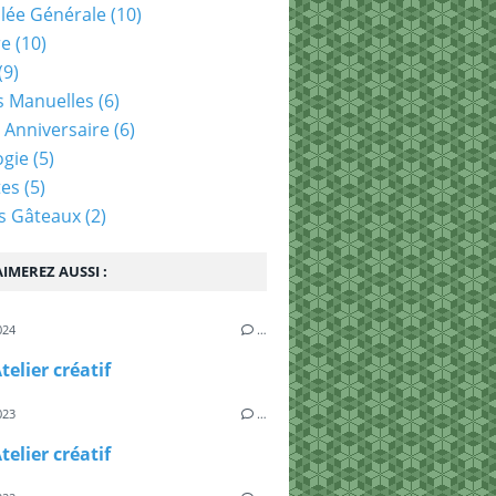
lée Générale
(10)
re
(10)
(9)
és Manuelles
(6)
 Anniversaire
(6)
ogie
(5)
tes
(5)
s Gâteaux
(2)
IMEREZ AUSSI :
024
…
telier créatif
023
…
telier créatif