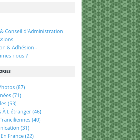
& Conseil d'Administration
sions
ion & Adhésion -
mmes nous ?
ORIES
Photos
(87)
nées
(71)
les
(53)
 À L'étranger
(46)
 Franciliennes
(40)
ication
(31)
 En France
(22)