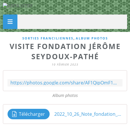
,
SORTIES FRANCILIENNES
ALBUM PHOTOS
VISITE FONDATION JÉRÔME
SEYDOUX-PATHÉ
10 FÉVRIER 2023
https://photos.google.com/share/AF1QipOmF1GPAOy7Ve6gDMow3u4vxugwT5w2nRhDoEz1VdqW7G3nZvLImoZQX5I2x8sHUA?key=RndjTENyQnk3dktUQlZLeUpKc2pSMU5xb0oyS1dR
Album photos
Télécharger
2022_10_26_Note_fondation_SEYDOUX